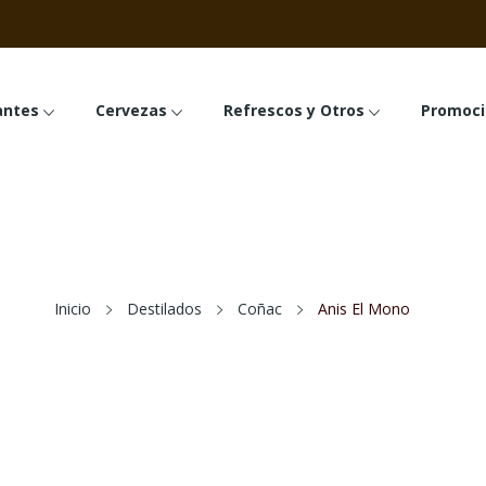
o
antes
Cervezas
Refrescos y Otros
Promoci
Inicio
Destilados
Coñac
Anis El Mono