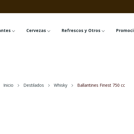
o
antes
Cervezas
Refrescos y Otros
Promoci
Inicio
Destilados
Whisky
Ballantines Finest 750 cc